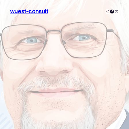
wuest-consult
Instagram
Faceboo
X